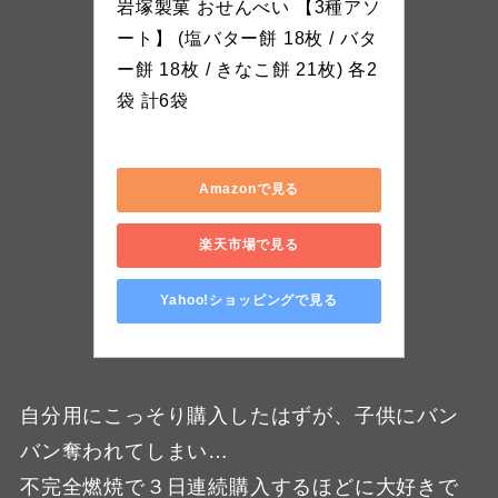
岩塚製菓 おせんべい 【3種アソ
ート】 (塩バター餅 18枚 / バタ
ー餅 18枚 / きなこ餅 21枚) 各2
袋 計6袋
buttermochiassort
Amazonで見る
楽天市場で見る
Yahoo!ショッピングで見る
自分用にこっそり購入したはずが、子供にバン
バン奪われてしまい…
不完全燃焼で３日連続購入するほどに大好きで