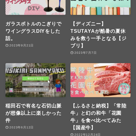
ガラスボトルのこぎりで
【ディズニー】
ワイングラスDIYをした
TSUTAYAが酷暑の夏休
話。
みを救う一手となる【ジ
ブリ】
2023年9月21日
2023年7月7日
稲田石で有名な石切山脈
【ふるさと納税】「常陸
が想像以上に楽しかった
牛」と幻の和牛「花園
件
牛」を食べ比べてみた
【国産牛】
2023年6月12日
2022年12月24日