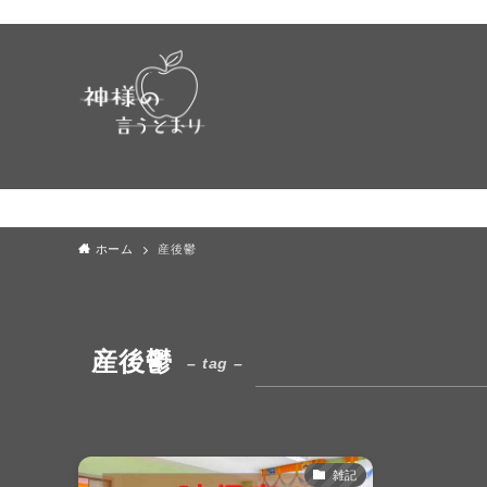
ホーム
産後鬱
産後鬱
– tag –
雑記